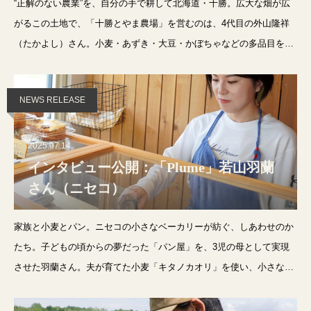
“正解のない農業”を、自分の手で耕して北海道・十勝。広大な畑が広
がるこの土地で、「十勝とやま農場」を営むのは、4代目の外山隆祥
（たかよし）さん。小麦・あずき・大豆・かぼちゃなどの多品目を育
てながら、輪作による土づくり、農業体験型ゲストハウスや地域との
協働など、多彩な取り組
NEWS RELEASE
2025.07.14
インタビュー公開：「Plume」若山羽蘭
さん（ニセコ）
家族と小麦とパン。ニセコの小さなベーカリーが紡ぐ、しあわせのか
たち。子どもの頃からの夢だった「パン屋」を、3児の母として実現
させた羽蘭さん。夫が育てた小麦「キタノカオリ」を使い、小さなベ
ーカリー「Plume」でパンを焼く日々には、家族の想いと土地のめぐ
みが詰まっています。やさ