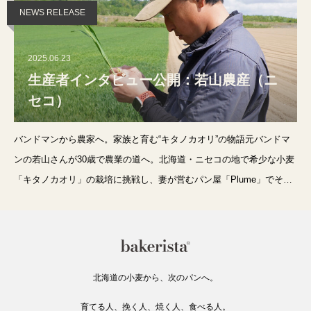
NEWS RELEASE
2025.06.23
生産者インタビュー公開：若山農産（ニ
セコ）
バンドマンから農家へ。家族と育む“キタノカオリ”の物語元バンドマ
ンの若山さんが30歳で農業の道へ。北海道・ニセコの地で希少な小麦
「キタノカオリ」の栽培に挑戦し、妻が営むパン屋「Plume」でその
小麦がパンへと生まれ変わります。“作る人”と“焼く人”が家族でつなが
る、小
北海道の小麦から、次のパンへ。
育てる人、挽く人、焼く人、食べる人。