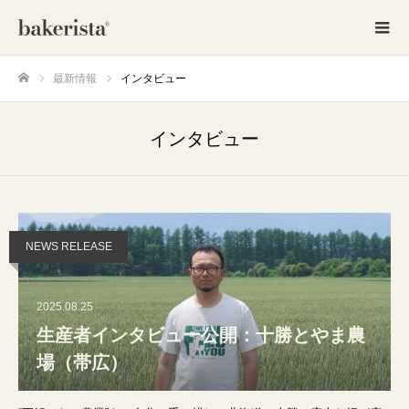
最新情報
インタビュー
ホーム
インタビュー
NEWS RELEASE
2025.08.25
生産者インタビュー公開：十勝とやま農
場（帯広）