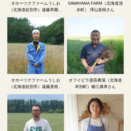
オホーツクファームうしお
SAWAYAMA FARM（北海道清
（北海道紋別市）遠藤草園さ
水町） 澤山直樹さん
ん
オホーツクファームうしお
オフイビラ源吾農場（北海道
（北海道紋別市）遠藤貴裕さ
本別町）篠江康孝さん
ん