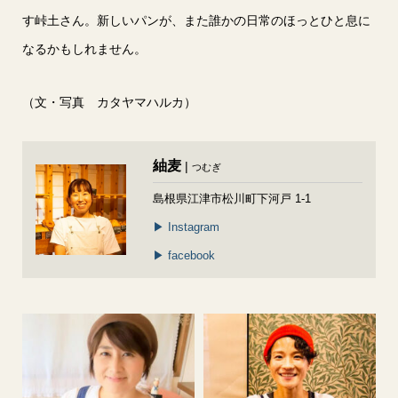
す峠土さん。新しいパンが、また誰かの日常のほっとひと息に
なるかもしれません。
（文・写真 カタヤマハルカ）
紬麦
|
つむぎ
島根県江津市松川町下河戸 1-1
▶︎ Instagram
▶︎ facebook