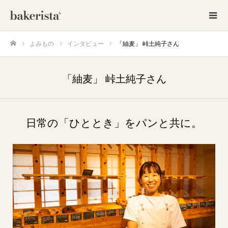
よみもの
インタビュー
「紬麦」 峠土純子さん
ホーム
「紬麦」 峠土純子さん
日常の「ひととき」をパンと共に。