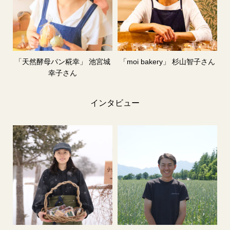
「天然酵母パン糀幸」 池宮城
「moi bakery」 杉山智子さん
幸子さん
インタビュー