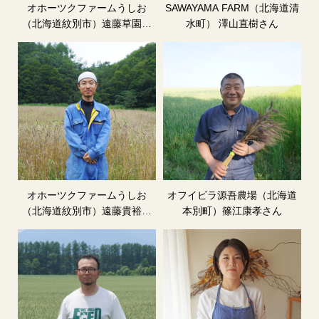
オホーツクファームうしお
SAWAYAMA FARM（北海道清
（北海道紋別市）遠藤草園さ
水町） 澤山直樹さん
ん
オホーツクファームうしお
オフイビラ源吾農場（北海道
（北海道紋別市）遠藤貴裕さ
本別町）篠江康孝さん
ん