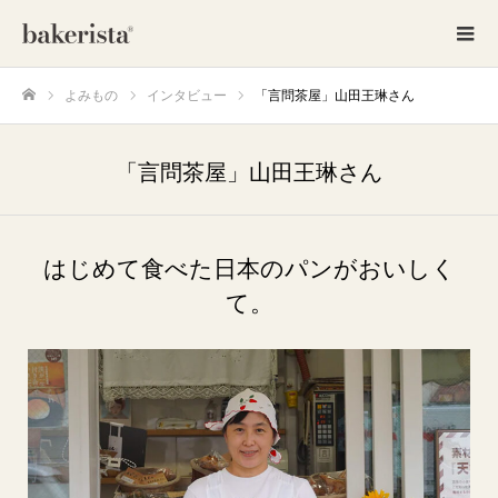
よみもの
インタビュー
「言問茶屋」山田王琳さん
ホーム
「言問茶屋」山田王琳さん
はじめて食べた日本のパンがおいしく
て。